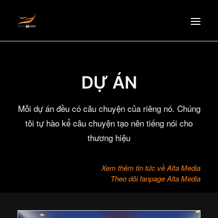
TRANG CHỦ
DỰ ÁN
GIỚI THIỆU
TIN TỨC
Mỗi dự án đều có câu chuyện của riêng nó. Chúng
SẢN PHẨM
tôi tự hào kể câu chuyện tạo nên tiếng nói cho
ĐỐI TÁC
thương hiệu
TUYỂN DỤNG
LIÊN HỆ
Xem thêm tin tức về Alta Media
EN
Theo dõi fanpage Alta Media