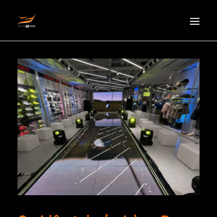
HOMEPAGE
ABOUT US
NEWS
PRODUCTS
PARTNERS
RECRUITMENT
CONTACT
EN