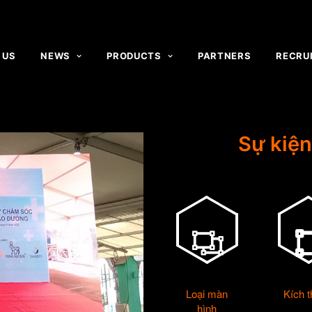
 US
NEWS
PRODUCTS
PARTNERS
RECRU
Sự kiện
Loại màn
Kích 
hình