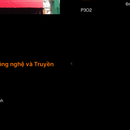
6
P3O2
<
ng nghệ và Truyền
nh