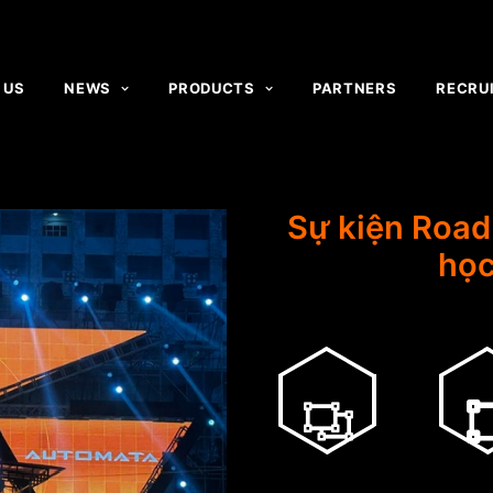
 US
NEWS
PRODUCTS
PARTNERS
RECRU
Sự kiện Road
học