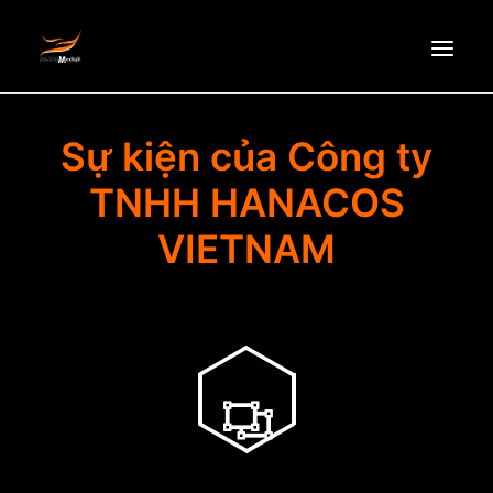
HOMEPAGE
Sự kiện của Công ty
ABOUT US
TNHH HANACOS
NEWS
VIETNAM
PRODUCTS
PARTNERS
RECRUITMENT
CONTACT
EN