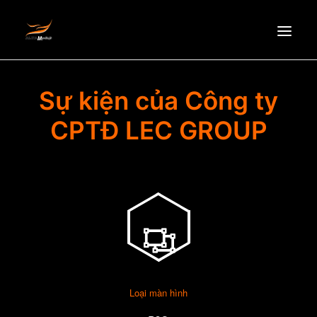
HOMEPAGE
Sự kiện của Công ty
ABOUT US
CPTĐ LEC GROUP
NEWS
PRODUCTS
PARTNERS
RECRUITMENT
CONTACT
EN
Loại màn hình