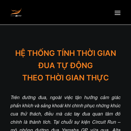
TRANG CHỦ
GIỚI THIỆU
HỆ THỐNG TÍNH THỜI GIAN
TIN TỨC
ĐUA TỰ ĐỘNG
SẢN PHẨM
THEO THỜI GIAN THỰC
ĐỐI TÁC
TUYỂN DỤNG
LIÊN HỆ
Trên đường đua, ngoài việc tận hưởng cảm giác
phấn khích và sảng khoái khi chinh phục những khúc
EN
cua thử thách, điều mà các tay đua quan tâm đó
chính là thành tích. Tại chuỗi sự kiện Circuit Run –
mô phỏng đường đua Yamaha GP vừa qua, Alta