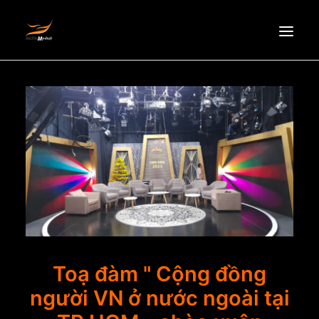
HOMEPAGE
ABOUT US
NEWS
PRODUCTS
PARTNERS
RECRUITMENT
CONTACT
EN
Toạ đàm " Cộng đồng
người VN ở nước ngoài tại