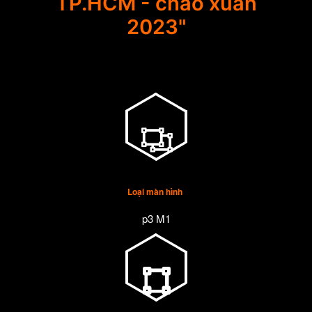
TP.HCM - chào xuân
2023"
Loại màn hình
p3 M1