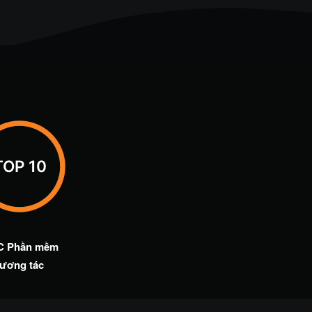
TOP 10
C Phần mềm
tương tác