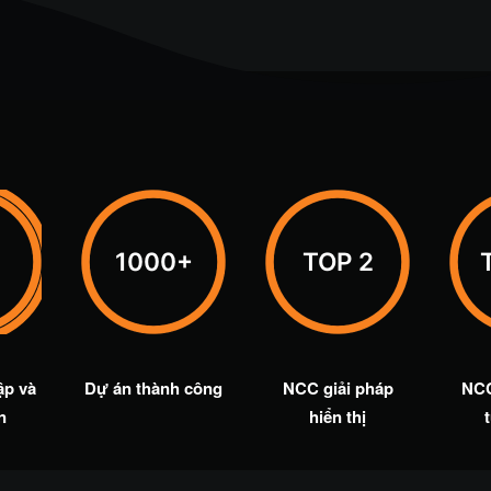
1000+
TOP 2
ập và
Dự án thành công
NCC giải pháp
NC
n
hiển thị