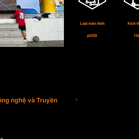
Loại màn hình
Kích 
p3OD
15
<
ng nghệ và Truyền