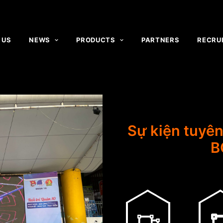
 US
NEWS
PRODUCTS
PARTNERS
RECRU
Sự kiện tuyê
B