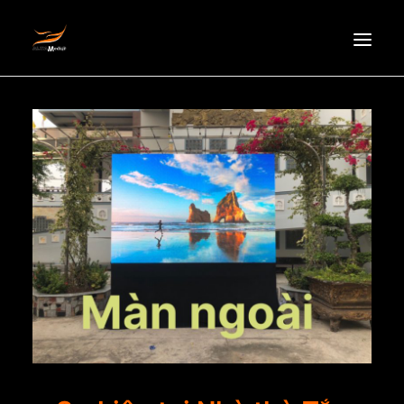
HOMEPAGE
ABOUT US
NEWS
PRODUCTS
PARTNERS
RECRUITMENT
CONTACT
EN