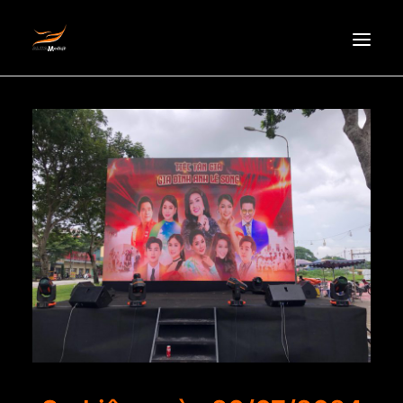
HOMEPAGE
ABOUT US
NEWS
PRODUCTS
PARTNERS
RECRUITMENT
CONTACT
EN