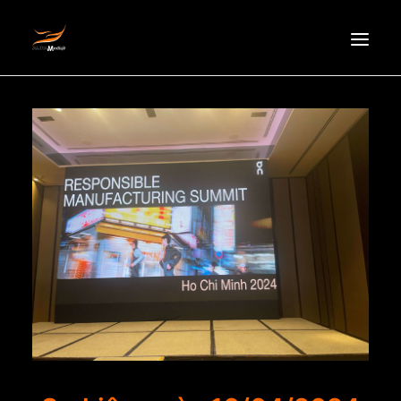
HOMEPAGE
ABOUT US
NEWS
PRODUCTS
PARTNERS
RECRUITMENT
CONTACT
EN