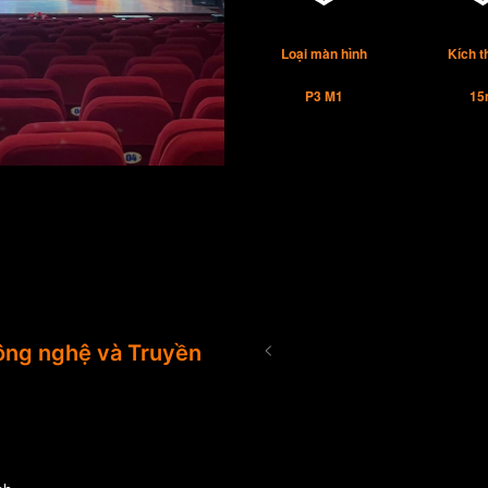
Loại màn hình
Kích 
P3 M1
15
<
ng nghệ và Truyền