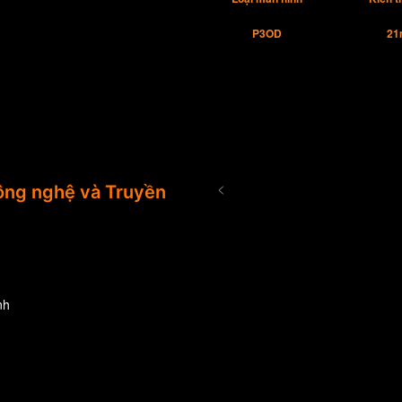
P3OD
21
<
ng nghệ và Truyền
nh