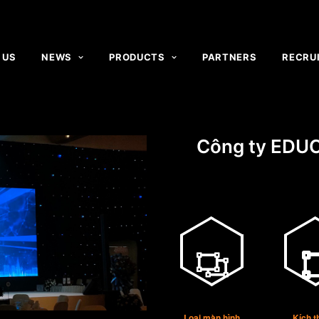
 US
NEWS
PRODUCTS
PARTNERS
RECRU
Công ty EDU
Loại màn hình
Kích 