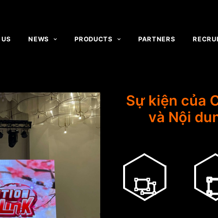
 US
NEWS
PRODUCTS
PARTNERS
RECRU
Sự kiện của 
và Nội du