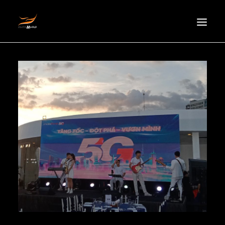
HOMEPAGE
ABOUT US
NEWS
PRODUCTS
PARTNERS
RECRUITMENT
CONTACT
EN