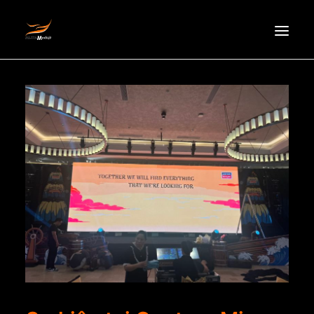
HOMEPAGE
ABOUT US
NEWS
PRODUCTS
PARTNERS
RECRUITMENT
CONTACT
EN