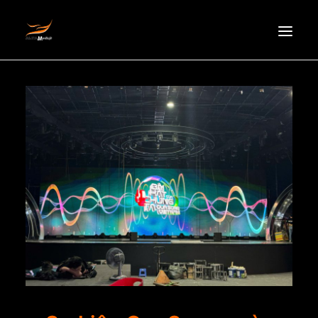
HOMEPAGE
ABOUT US
NEWS
PRODUCTS
PARTNERS
RECRUITMENT
CONTACT
EN