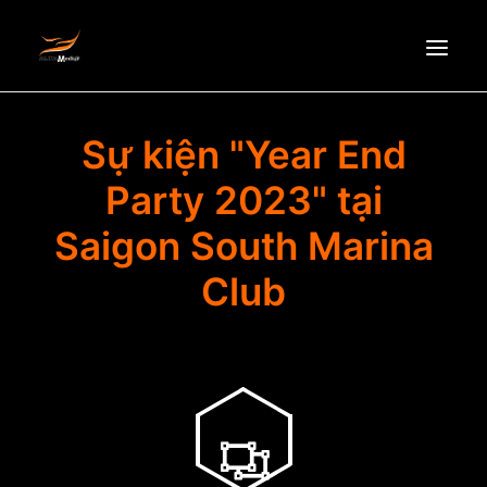
HOMEPAGE
Sự kiện "Year End
ABOUT US
Party 2023" tại
NEWS
Saigon South Marina
PRODUCTS
Club
PARTNERS
RECRUITMENT
CONTACT
EN