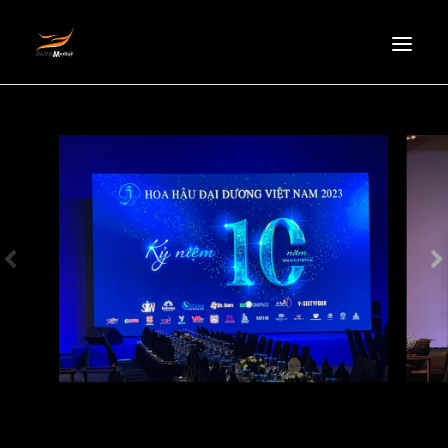
HOMEPAGE
ABOUT US
NEWS
PRODUCTS
PARTNERS
RECRUITMENT
CONTACT
EN