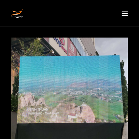
HOMEPAGE
ABOUT US
NEWS
PRODUCTS
PARTNERS
RECRUITMENT
CONTACT
EN