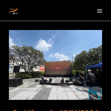
HOMEPAGE
ABOUT US
NEWS
PRODUCTS
PARTNERS
RECRUITMENT
CONTACT
EN