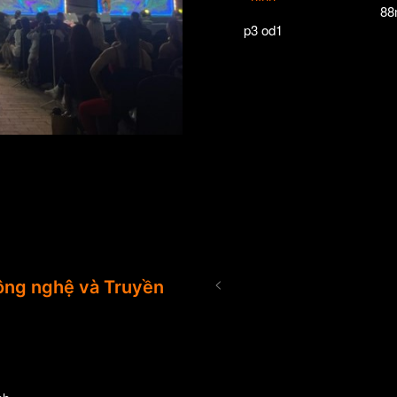
88
p3 od1
<
ng nghệ và Truyền