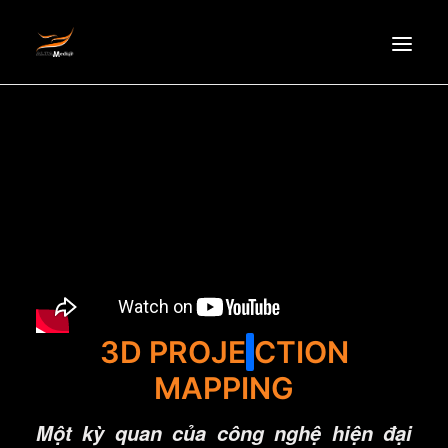
TRANG CHỦ
GIỚI THIỆU
TIN TỨC
SẢN PHẨM
ĐỐI TÁC
TUYỂN DỤNG
LIÊN HỆ
3D PROJE
CTION
EN
MAPPING
Một kỳ quan của công nghệ hiện đại