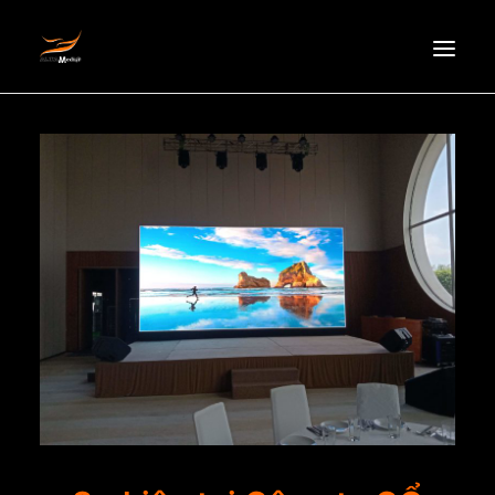
HOMEPAGE
ABOUT US
NEWS
PRODUCTS
PARTNERS
RECRUITMENT
CONTACT
EN