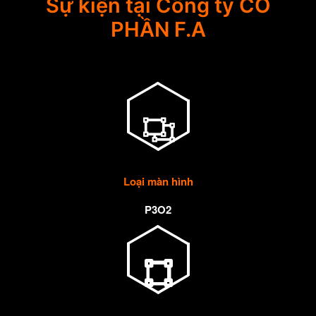
Sự kiện tại Công ty CỔ
PHẦN F.A
Loại màn hình
P3O2