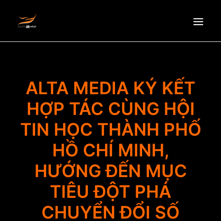
HOMEPAGE
ABOUT US
ALTA MEDIA KÝ KẾT
NEWS
HỢP TÁC CÙNG HỘI
PRODUCTS
TIN HỌC THÀNH PHỐ
PARTNERS
HỒ CHÍ MINH,
RECRUITMENT
CONTACT
HƯỚNG ĐẾN MỤC
EN
TIÊU ĐỘT PHÁ
CHUYỂN ĐỔI SỐ