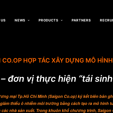
 US
NEWS
PRODUCTS
PARTNERS
RECRU
N CO.OP HỢP TÁC XÂY DỰNG MÔ HÌNH
– đơn vị thực hiện “tái sin
ơng mại Tp.Hồ Chí Minh (Saigon Co.op) ký kết biên bản gh
 giảm thiểu ô nhiễm môi trường bằng cách tạo ra mô hình tu
các nhà sản xuất. Trong khuôn khổ chương trình, Saigon Co