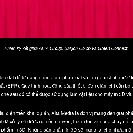
Phiên ký kết giữa ALTA Group, Saigon Co.op và Green Connect.
ện đại để tự động nhận diện, phân loại và thu gom chai nhựa/ 
ất (EPR). Quy trình hoạt động của thiết bị đơn giản, chỉ cần bỏ
 chế sau đó có thể được sử dụng làm vật liệu cho máy in 3D và
ại diện triển khai dự án, Alta Media là đơn vị mang đến giải ph
hi đã xử lý sẽ được nghiền nhuyễn, thanh lọc và nung chảy để 
n phẩm in 3D. Những sản phẩm in 3D sẽ mang lại cho nhựa một v