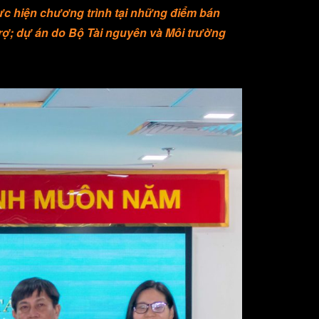
hực hiện chương trình tại những điểm bán
rợ
; dự án do Bộ Tài nguyên và Môi trường