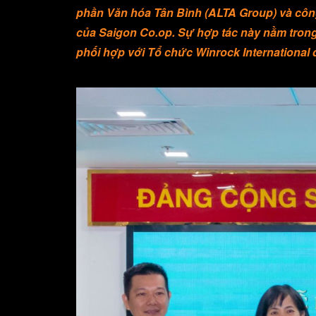
phần Văn hóa Tân Bình (ALTA Group) và công 
của Saigon Co.op.
Sự hợp tác này
nằm tron
phối hợp với
Tổ chức Winrock International
q