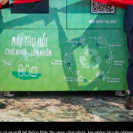
 và ra mắt hệ thống Máy thu gom chai nhựa, lon nhôm tại văn phòng