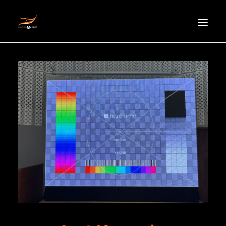
HOMEPAGE
ABOUT US
NEWS
PRODUCTS
PARTNERS
RECRUITMENT
CONTACT
EN