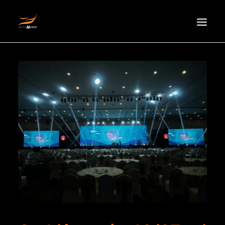
HOMEPAGE
ABOUT US
NEWS
PRODUCTS
PARTNERS
RECRUITMENT
CONTACT
EN