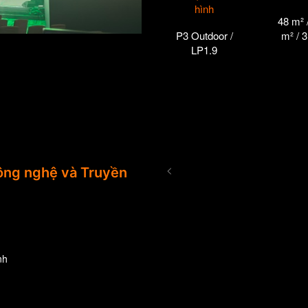
hình
48 m² 
P3 Outdoor /
m² / 
LP1.9
<
ng nghệ và Truyền
nh