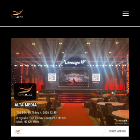
HOMEPAGE
ABOUT US
NEWS
PRODUCTS
PARTNERS
RECRUITMENT
CONTACT
EN