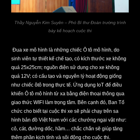
Thầy Nguyễn Kim Suyên – Phó Bí thư Đoàn trường trình
bày kế hoạch cuộc thi
Đua xe mô hình là những chiếc Ô tô mô hình, do
sinh viên tự thiết kế chế tạo, có kích thước xe không
quá 25x25cm; nguồn điện sử dụng cho xe không
quá 12V; có cấu tạo và nguyên lý hoạt động giống
như chiếc ôtô trong thực tế. Ứng dụng IoT để điều
khiển Ô tô mô hình từ xa bằng điện thoại thông qua
giao thức WIFI làm trọng tâm. Bên cạnh đó, Ban Tổ
chức cho biết tại cuộc thi xe sẽ phải chạy trên sa
hình bản đồ Việt Nam với các chướng ngại vật như:
cỏ, cát, đường dốc, hầm… chắc chắn sẽ giúp tăng
thêm phần kịch tính và sôi động cho cuộc thi.