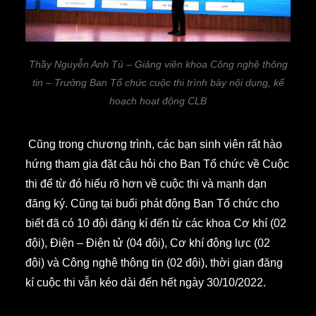
Thầy Nguyễn Anh Tú – Giảng viên khoa Công nghệ thông
tin – Trưởng Ban Tổ chức cuộc thi
trình bày nội dung, kế
hoạch hoạt động CLB
Cũng trong chương trình, các bạn sinh viên rất hào
hứng tham gia đặt câu hỏi cho Ban Tổ chức về Cuộc
thi để từ đó hiểu rõ hơn về cuộc thi và mạnh dạn
đăng ký. Cũng tại buổi phát động Ban Tổ chức cho
biết đã có 10 đội đăng kí đến từ các khoa Cơ khí (02
đội), Điện – Điện tử (04 đội), Cơ khí động lực (02
đội) và Công nghệ thông tin (02 đội), thời gian đăng
kí cuộc thi vẫn kéo dài đến hết ngày 30/10/2022.