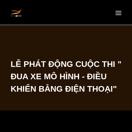
HOMEPAGE
ABOUT US
NEWS
LỄ PHÁT ĐỘNG CUỘC THI "
PRODUCTS
ĐUA XE MÔ HÌNH - ĐIỀU
PARTNERS
RECRUITMENT
KHIỂN BẰNG ĐIỆN THOẠI"
CONTACT
EN