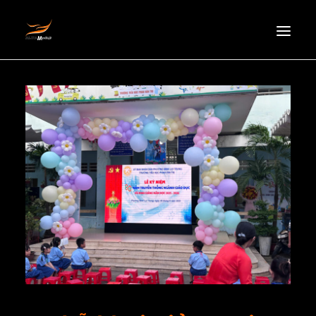
HOMEPAGE
ABOUT US
NEWS
PRODUCTS
PARTNERS
RECRUITMENT
CONTACT
EN