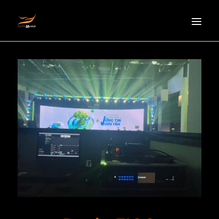
HOMEPAGE
ABOUT US
NEWS
PRODUCTS
PARTNERS
RECRUITMENT
CONTACT
EN