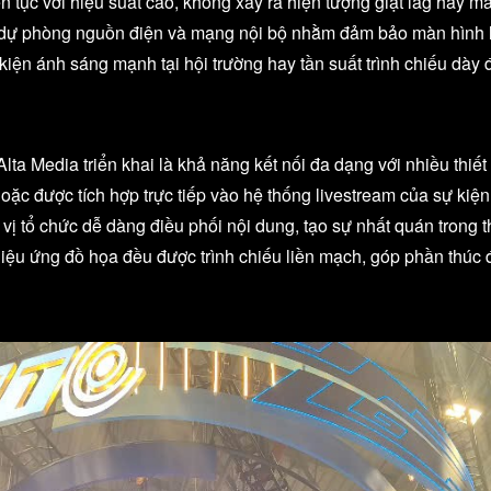
n tục với hiệu suất cao, không xảy ra hiện tượng giật lag hay mất
n dự phòng nguồn điện và mạng nội bộ nhằm đảm bảo màn hình 
u kiện ánh sáng mạnh tại hội trường hay tần suất trình chiếu dày
a Media triển khai là khả năng kết nối đa dạng với nhiều thiết b
 hoặc được tích hợp trực tiếp vào hệ thống livestream của sự ki
vị tổ chức dễ dàng điều phối nội dung, tạo sự nhất quán trong t
 hiệu ứng đồ họa đều được trình chiếu liền mạch, góp phần thúc 