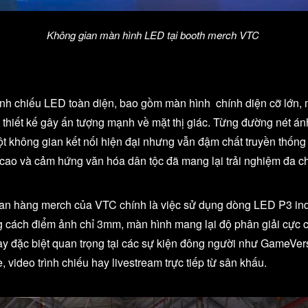
Không gian màn hình LED tại booth merch VTC
trình chiếu LED toàn diện, bao gồm màn hình chính diện cỡ lớn,
 thiết kế gây ấn tượng mạnh về mặt thị giác. Từng đường nét á
t không gian kết nối hiện đại nhưng vẫn đậm chất truyền thống 
 cao và cảm hứng văn hóa dân tộc đã mang lại trải nghiệm đa 
gian hàng merch của VTC chính là việc sử dụng dòng LED P3 in
 cách điểm ảnh chỉ 3mm, màn hình mang lại độ phân giải cực ca
y đặc biệt quan trọng tại các sự kiện đông người như GameVer
video trình chiếu hay livestream trực tiếp từ sân khấu.