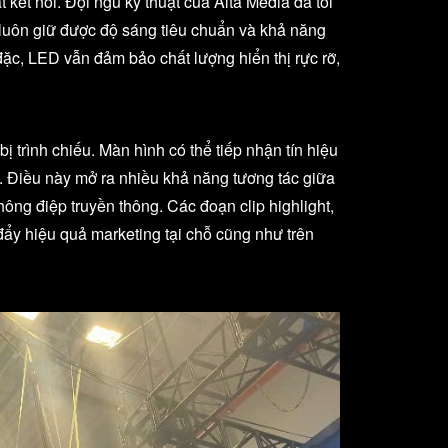
 kết nối. Đội ngũ kỹ thuật của Alta Media đã tối
luôn giữ được độ sáng tiêu chuẩn và khả năng
 đặc, LED vẫn đảm bảo chất lượng hiển thị rực rỡ,
ị trình chiếu. Màn hình có thể tiếp nhận tín hiệu
ện. Điều này mở ra nhiều khả năng tương tác giữa
hông điệp truyền thông. Các đoạn clip highlight,
đẩy hiệu quả marketing tại chỗ cũng như trên