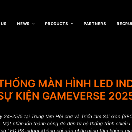
 US
NEWS
PRODUCTS
PARTNERS
RECRU
 THỐNG MÀN HÌNH LED IN
SỰ KIỆN GAMEVERSE 202
y 24–25/5 tại Trung tâm Hội chợ và Triển lãm Sài Gòn (SE
Một phần lớn thành công đó đến từ hệ thống trình chiếu LED
ình LED P3 indoor không chỉ góp phần nâng tầm không gian 