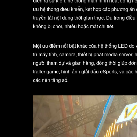
diễn ra sự kiện, hệ thống màn hình hoạt động liê
ưu hệ thống điều khiển, kết hợp các phương á
truyền tải nội dung thời gian thực. Dù trong điề
không bị chói, nhiễu hoặc mất chi tiết.
Một ưu điểm nổi bật khác của hệ thống LED do Alt
từ máy tính, camera, thiết bị phát media server,
người tham dự và gian hàng, đồng thời giúp đơn 
trailer game, hình ảnh giải đấu eSports, và các
các nền tảng số.