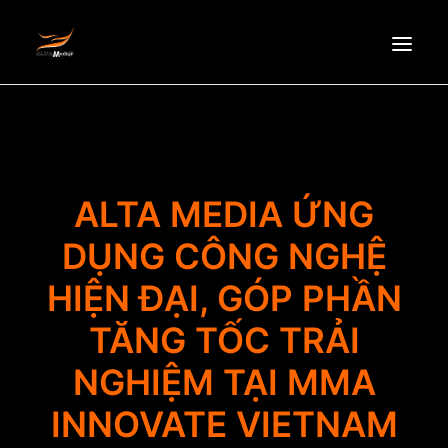
HOMEPAGE
ABOUT US
NEWS
ALTA MEDIA ỨNG
PRODUCTS
DỤNG CÔNG NGHỆ
PARTNERS
HIỆN ĐẠI, GÓP PHẦN
RECRUITMENT
CONTACT
TĂNG TỐC TRẢI
EN
NGHIỆM TẠI MMA
INNOVATE VIETNAM