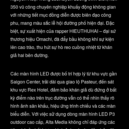
350 vũ công chuyên nghiệp khuấy động không gian
với những tiết mục đồng diễn được biên đạo công
phu, mang màu sắc lễ hội đường phố hiện đại. Đặc
biệt, sự xuất hiện của rapper HIEUTHUHAI – đại sứ
thương hiệu Omachi, đã đẩy bầu không khí sự kiện
lên cao trào, thu hút sự hò reo cuồng nhiệt từ khán
giả hai bên đường.
Các màn hình LED được bố trí hợp lý từ khu vực gần
Saigon Center, trải dài qua giao lộ Pasteur, đến sát
khu vực Rex Hotel, đảm bảo khán giả dù đứng ở bất
kỳ điểm nào trên trục đường vẫn có thể nhìn thấy rõ
hình ảnh sân khấu, hiệu ứng trình chiếu và các màn
biểu diễn. Với việc sử dụng dòng màn hình LED P3
outdoor cao cấp, Alta Media không chỉ đáp ứng các