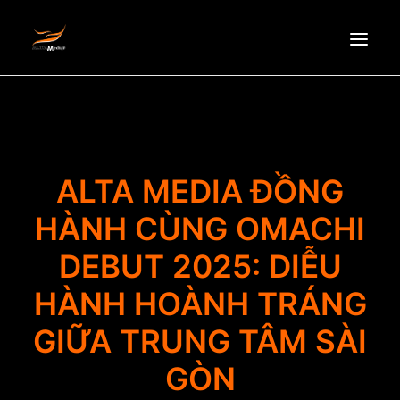
HOMEPAGE
ABOUT US
NEWS
ALTA MEDIA ĐỒNG
PRODUCTS
HÀNH CÙNG OMACHI
PARTNERS
DEBUT 2025: DIỄU
RECRUITMENT
CONTACT
HÀNH HOÀNH TRÁNG
EN
GIỮA TRUNG TÂM SÀI
GÒN