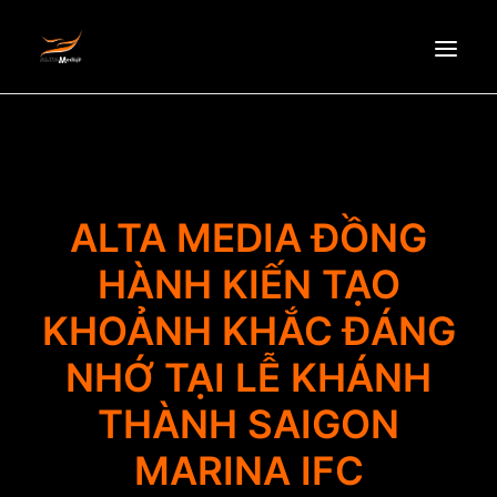
HOMEPAGE
ABOUT US
NEWS
ALTA MEDIA ĐỒNG
PRODUCTS
HÀNH KIẾN TẠO
PARTNERS
KHOẢNH KHẮC ĐÁNG
RECRUITMENT
CONTACT
NHỚ TẠI LỄ KHÁNH
EN
THÀNH SAIGON
MARINA IFC