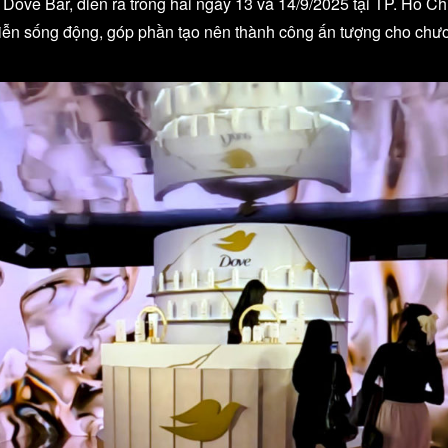
 Dove Bar, diễn ra trong hai ngày 13 và 14/9/2025 tại TP. Hồ C
iễn sống động, góp phần tạo nên thành công ấn tượng cho chươ