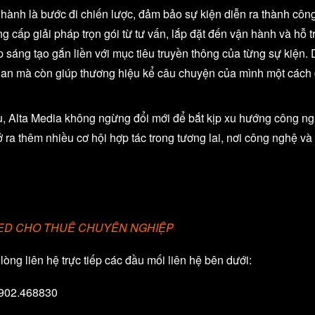
ành là bước đi chiến lược, đảm bảo sự kiện diễn ra thành công.
g cấp giải pháp trọn gói từ tư vấn, lắp đặt đến vận hành và hỗ t
p sáng tạo gắn liền với mục tiêu truyền thông của từng sự kiện.
an mà còn giúp thương hiệu kể câu chuyện của mình một cách 
, Alta Media không ngừng đổi mới để bắt kịp xu hướng công ng
ở ra thêm nhiều cơ hội hợp tác trong tương lai, nơi công nghệ 
LED CHO THUÊ CHUYÊN NGHIỆP
 lòng liên hệ trực tiếp các đầu mối liên hệ bên dưới:
0902.468830