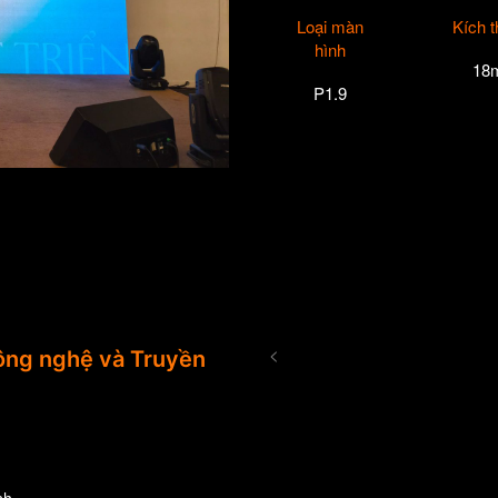
Loại màn
Kích 
hình
18
P1.9
<
ng nghệ và Truyền