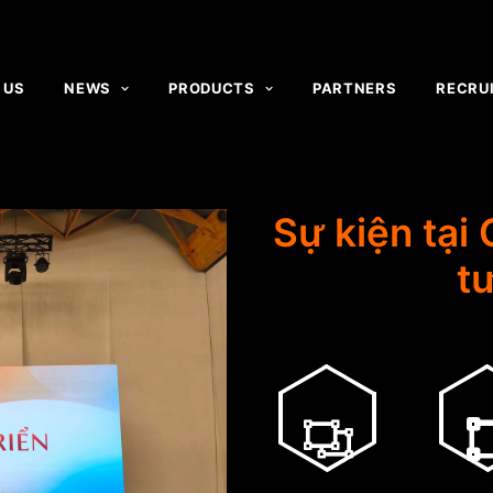
 US
NEWS
PRODUCTS
PARTNERS
RECRU
Sự kiện tại
t