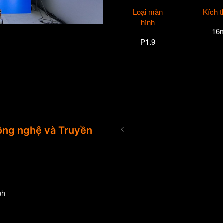
Loại màn
Kích 
hình
16
P1.9
<
ng nghệ và Truyền
nh