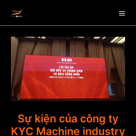
HOMEPAGE
ABOUT US
NEWS
PRODUCTS
PARTNERS
RECRUITMENT
CONTACT
EN
Sự kiện của công ty
KYC Machine industry