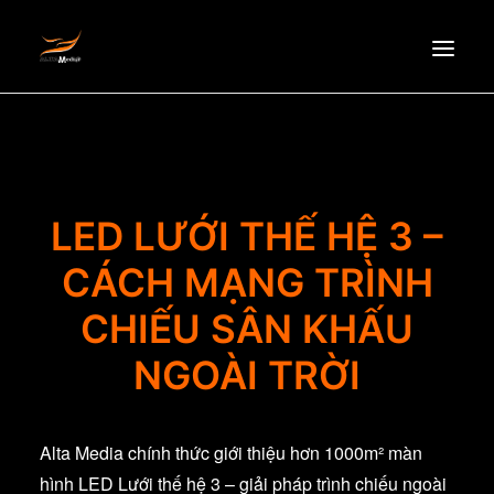
HOMEPAGE
ABOUT US
NEWS
LED LƯỚI THẾ HỆ 3 –
PRODUCTS
CÁCH MẠNG TRÌNH
PARTNERS
CHIẾU SÂN KHẤU
RECRUITMENT
CONTACT
NGOÀI TRỜI
EN
Alta Media chính thức giới thiệu hơn 1000m² màn
hình LED Lưới thế hệ 3 – giải pháp trình chiếu ngoài