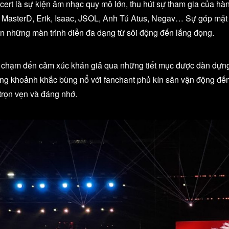
cert là sự kiện âm nhạc quy mô lớn, thu hút sự tham gia của hà
sterD, Erik, Isaac, JSOL, Anh Tú Atus, Negav… Sự góp mặt c
 những màn trình diễn đa dạng từ sôi động đến lắng đọng.
òn chạm đến cảm xúc khán giả qua những tiết mục được dàn dựn
ững khoảnh khắc bùng nổ với fanchant phủ kín sân vận động đế
trọn vẹn và đáng nhớ.