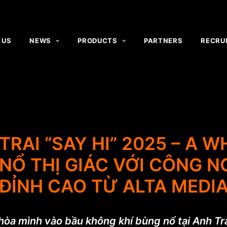
 US
NEWS
PRODUCTS
PARTNERS
RECRU
RAI “SAY HI” 2025 – A W
Ổ THỊ GIÁC VỚI CÔNG N
ĐỈNH CAO TỪ ALTA MEDI
òa mình vào bầu không khí bùng nổ tại Anh Tra