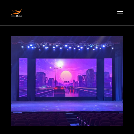
HOMEPAGE
ABOUT US
NEWS
PRODUCTS
PARTNERS
RECRUITMENT
CONTACT
EN