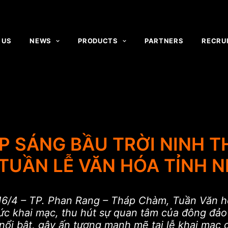
 US
NEWS
PRODUCTS
PARTNERS
RECRU
P SÁNG BẦU TRỜI NINH TH
TUẦN LỄ VĂN HÓA TỈNH 
16/4 – TP. Phan Rang – Tháp Chàm, Tuần Văn hó
c khai mạc, thu hút sự quan tâm của đông đảo 
ổi bật, gây ấn tượng mạnh mẽ tại lễ khai mạc c