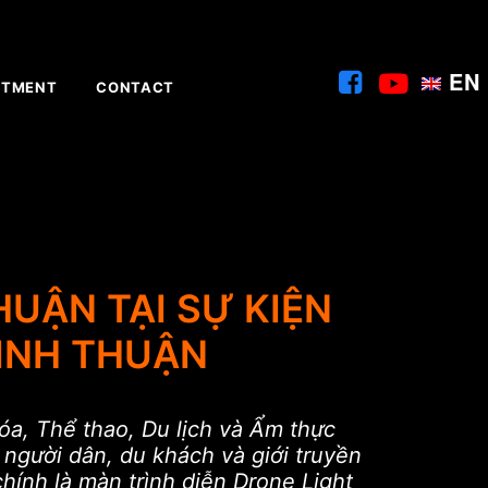
EN
ITMENT
CONTACT
UẬN TẠI SỰ KIỆN
NINH THUẬN
a, Thể thao, Du lịch và Ẩm thực
người dân, du khách và giới truyền
hính là màn trình diễn Drone Light