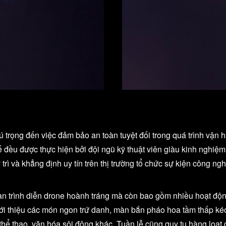
trọng đến việc đảm bảo an toàn tuyệt đối trong quá trình vận hà
tế đều được thực hiện bởi đội ngũ kỹ thuật viên giàu kinh nghi
 trì và khẳng định uy tín trên thị trường tổ chức sự kiện công 
àn trình diễn drone hoành tráng mà còn bao gồm nhiều hoạt độn
giới thiệu các món ngon trứ danh, màn bắn pháo hoa tầm thấp kéo 
 thể thao, văn hóa sôi động khác. Tuần lễ cũng quy tụ hàng lo